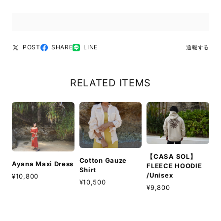
POST
SHARE
LINE
通報する
RELATED ITEMS
【CASA SOL】
Cotton Gauze
Ayana Maxi Dress
FLEECE HOODIE
Shirt
/Unisex
¥10,800
¥10,500
¥9,800