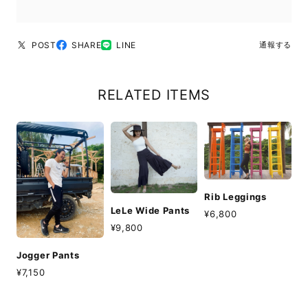
POST
SHARE
LINE
通報する
RELATED ITEMS
Rib Leggings
LeLe Wide Pants
¥6,800
¥9,800
Jogger Pants
¥7,150