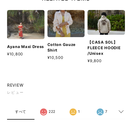
【CASA SOL】
Cotton Gauze
Ayana Maxi Dress
FLEECE HOODIE
Shirt
/Unisex
¥10,800
¥10,500
¥9,800
REVIEW
レビュー
すべて
222
1
7